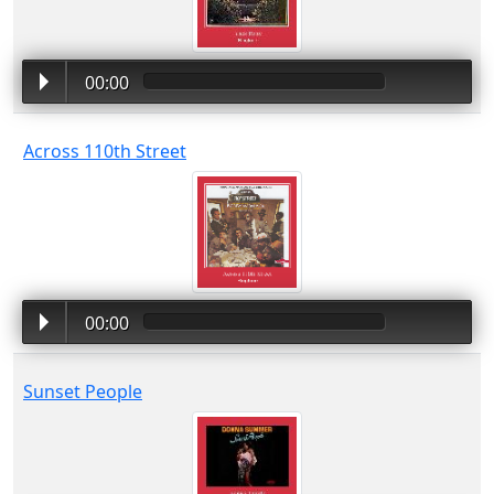
00:00
Across 110th Street
00:00
Sunset People