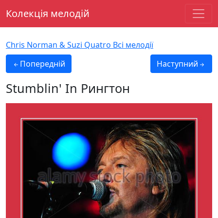
Колекція мелодій
Chris Norman & Suzi Quatro Всі мелодії
Попередній
Наступний
Stumblin' In
Рингтон