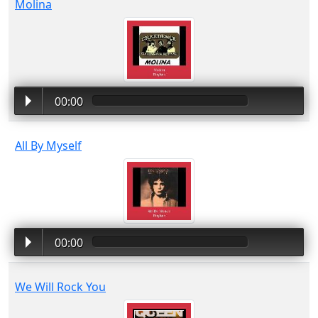
Molina
00:00
All By Myself
00:00
We Will Rock You