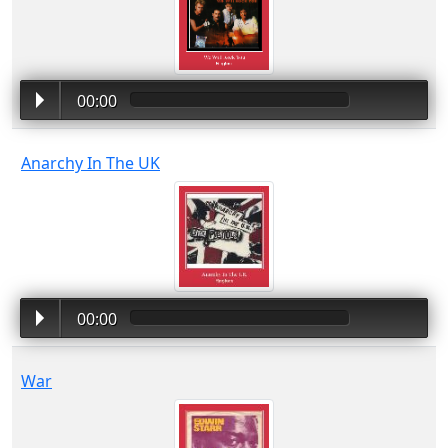
00:00
Anarchy In The UK
00:00
War