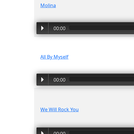
Molina
00:00
All By Myself
00:00
We Will Rock You
00:00