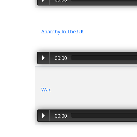
Anarchy In The UK
00:00
War
00:00