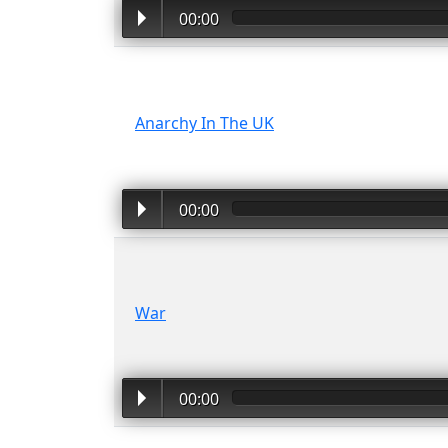
00:00
Anarchy In The UK
00:00
War
00:00