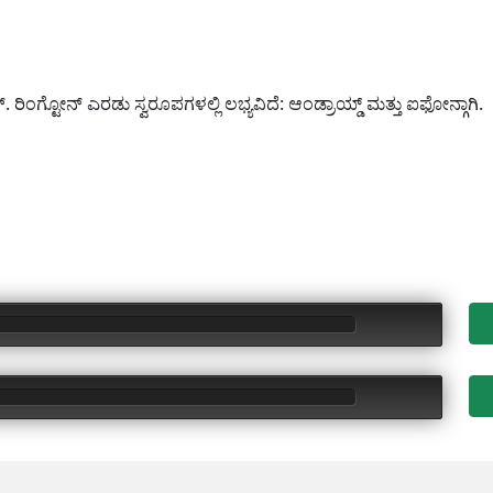
. ರಿಂಗ್ಟೋನ್ ಎರಡು ಸ್ವರೂಪಗಳಲ್ಲಿ ಲಭ್ಯವಿದೆ: ಆಂಡ್ರಾಯ್ಡ್ ಮತ್ತು ಐಫೋನ್ಗಾಗಿ.