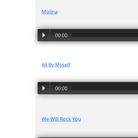
Molina
00:00
All By Myself
00:00
We Will Rock You