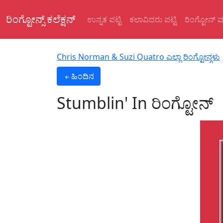
ರಿಂಗ್ಟೋನ್ಸ್ ಕಲೆಕ್ಷನ್
ಉನ್ನತ ಪಟ್ಟಿ
ಕಲಾವಿದರು ಪಟ್ಟಿ
ರಿಂಗ್ಟೋನ್ 
Chris Norman & Suzi Quatro ಎಲ್ಲಾ ರಿಂಗ್ಟೋನ್ಗಳು
ಹಿಂದಿನ
Stumblin' In
ರಿಂಗ್ಟೋನ್