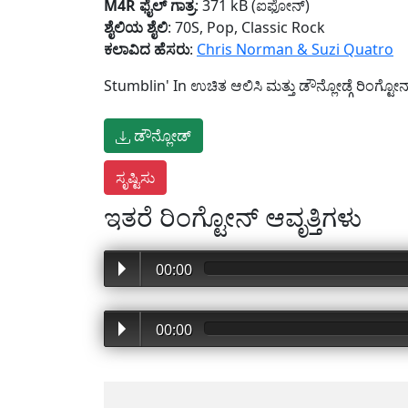
M4R ಫೈಲ್ ಗಾತ್ರ
: 371 kB (ಐಫೋನ್)
ಶೈಲಿಯ ಶೈಲಿ
: 70S, Pop, Classic Rock
ಕಲಾವಿದ ಹೆಸರು
:
Chris Norman & Suzi Quatro
Stumblin' In ಉಚಿತ ಆಲಿಸಿ ಮತ್ತು ಡೌನ್ಲೋಡ್ಗೆ ರಿಂಗ್ಟೋನ್
ಡೌನ್ಲೋಡ್
ಇತರೆ ರಿಂಗ್ಟೋನ್ ಆವೃತ್ತಿಗಳು
00:00
00:00