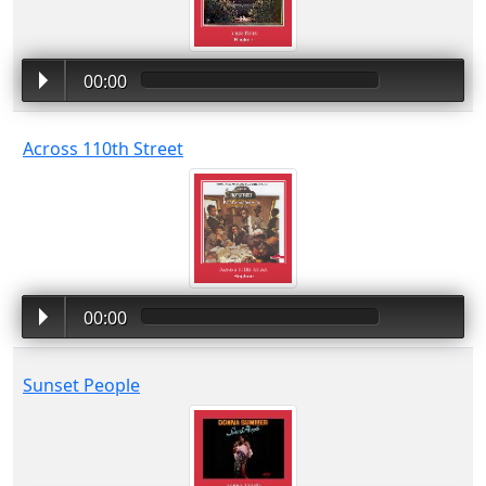
00:00
Across 110th Street
00:00
Sunset People