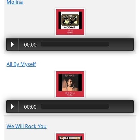
Molina
00:00
All By Myself
00:00
We Will Rock You