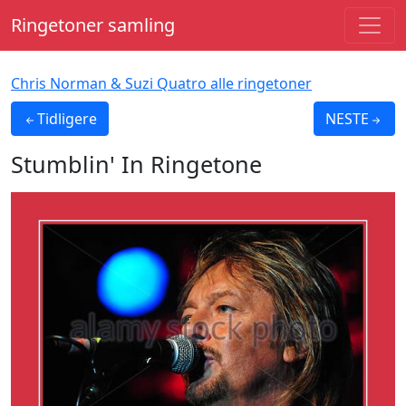
Ringetoner samling
Chris Norman & Suzi Quatro alle ringetoner
Tidligere
NESTE
Stumblin' In
Ringetone