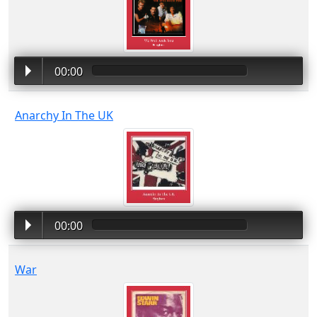
00:00
Anarchy In The UK
00:00
War