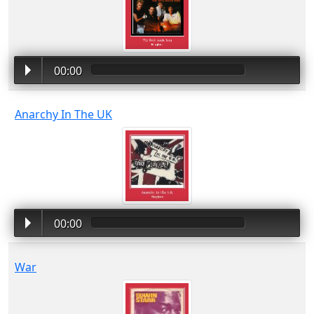
00:00
Anarchy In The UK
00:00
War