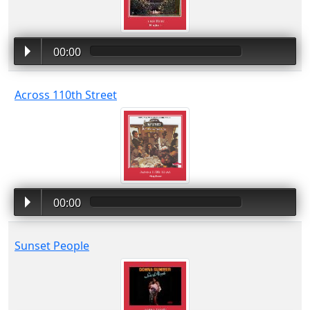
00:00
Across 110th Street
00:00
Sunset People