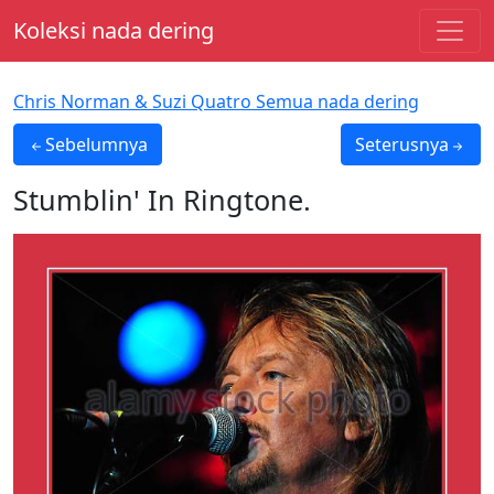
Koleksi nada dering
Chris Norman & Suzi Quatro Semua nada dering
Sebelumnya
Seterusnya
Stumblin' In
Ringtone.