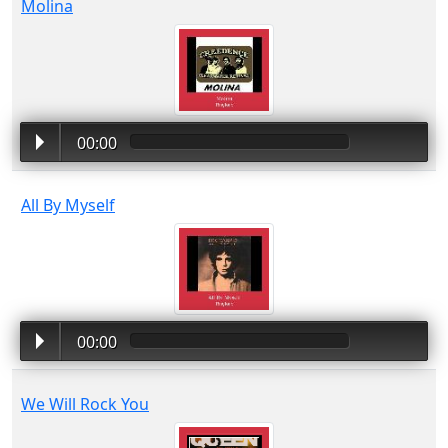
Molina
00:00
All By Myself
00:00
We Will Rock You