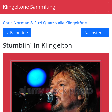
Klingeltöne Sammlung
Chris Norman & Suzi Quatro alle Klingeltöne
Bisherige
Nächster
Stumblin' In
Klingelton