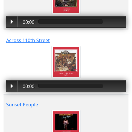
00:00
Across 110th Street
00:00
Sunset People