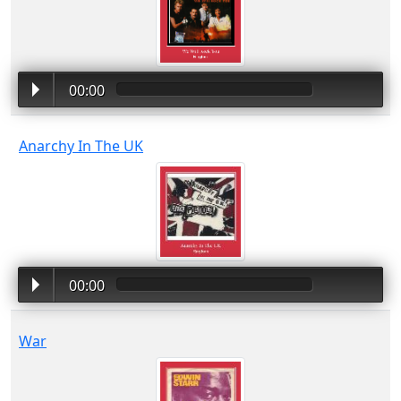
00:00
Anarchy In The UK
00:00
War