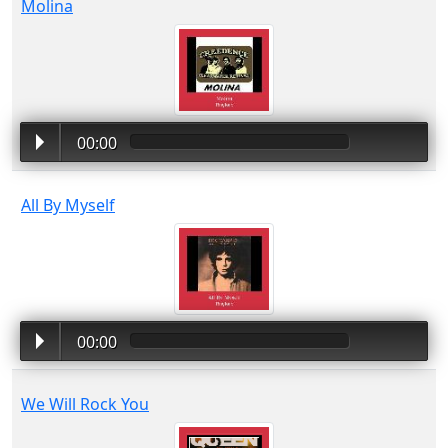
Molina
00:00
All By Myself
00:00
We Will Rock You