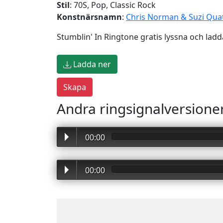
Stil
: 70S, Pop, Classic Rock
Konstnärsnamn
:
Chris Norman & Suzi Qua
Stumblin' In Ringtone gratis lyssna och ladda
Ladda ner
Andra ringsignalversione
00:00
00:00