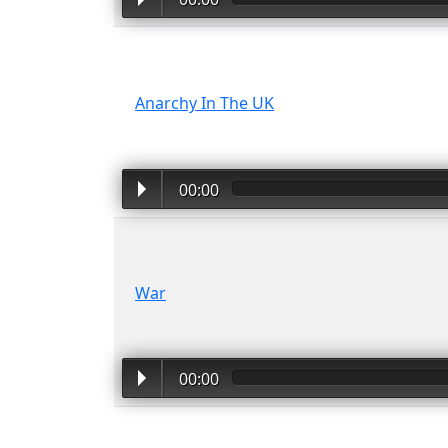
Anarchy In The UK
00:00
War
00:00