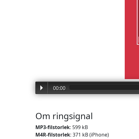
00:00
Om ringsignal
MP3-filstorlek
: 599 kB
M4R-filstorlek
: 371 kB (iPhone)