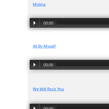
Molina
00:00
All By Myself
00:00
We Will Rock You
00:00