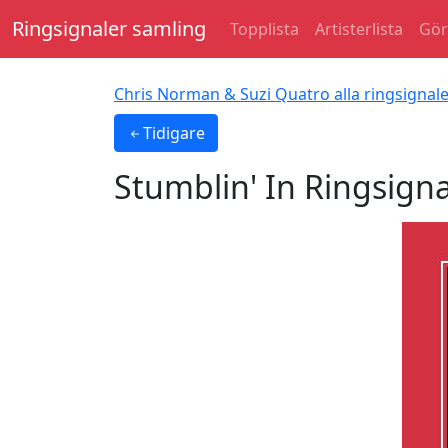
Ringsignaler samling
Topplista
Artisterlista
Gör
Chris Norman & Suzi Quatro alla ringsignal
Tidigare
Stumblin' In
Ringsigna