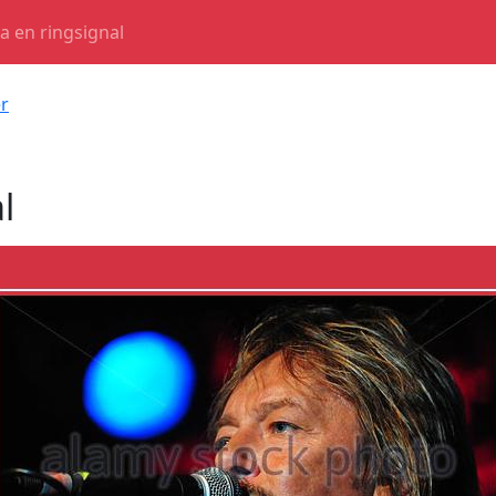
a en ringsignal
er
l